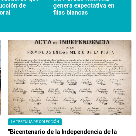
ucción de
genera expectativa en
oral
filas blancas
LA TERTULIA DE COLECCIÓN
"Bicentenario de la Independencia de la