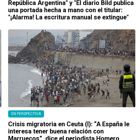
República Argentina" y "El diario Bild publica
una portada hecha a mano con el titular:
"¡Alarma! La escritura manual se extingue"
EN PERSPECTIVA
Crisis migratoria en Ceuta (I): “A España le
interesa tener buena relación con
Marruecos”, dice el periodista Homero