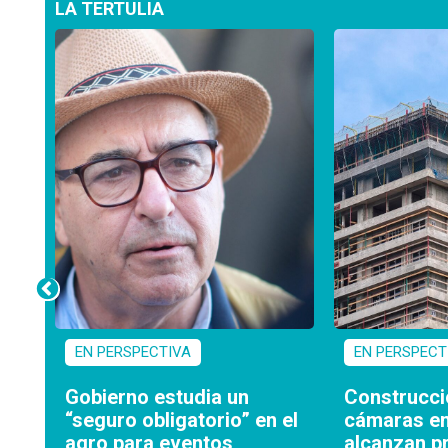
LA TERTULIA
EN PERSPECTIVA
EN PERSPECT
mo
Gobierno estudia un
Construcci
s
“seguro obligatorio” en el
cámaras em
agro para eventos
alcanzan p