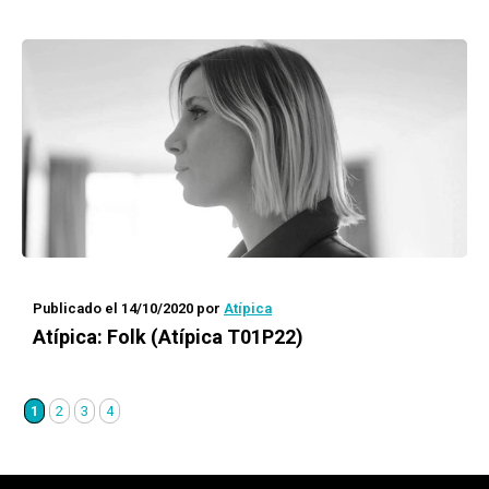
Publicado el 14/10/2020
por
Atípica
Atípica
: Folk (Atípica T01P22)
1
2
3
4