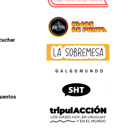
scuchar
uentos