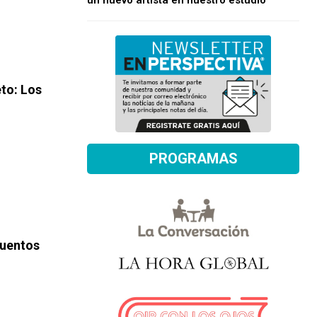
un nuevo artista en nuestro estudio
eto
: Los
PROGRAMAS
uentos