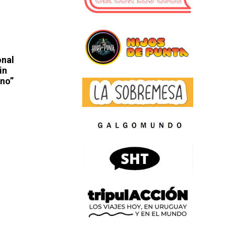
onal
in
rno”