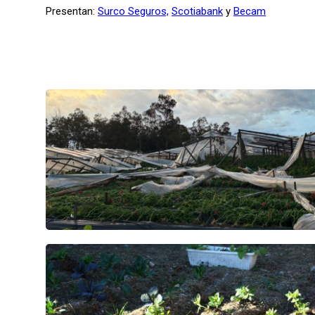
Presentan:
Surco Seguros,
Scotiabank
y
Becam