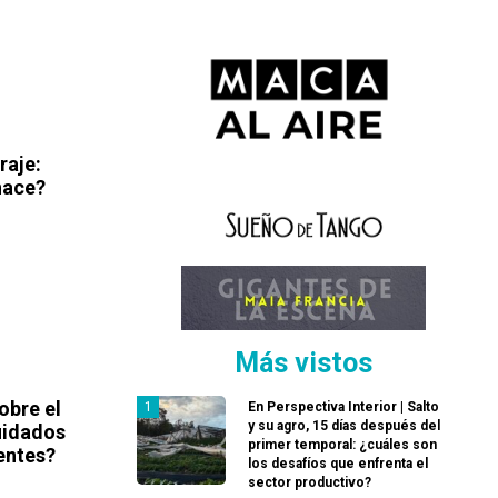
raje:
hace?
Más vistos
obre el
En Perspectiva Interior | Salto
y su agro, 15 días después del
uidados
primer temporal: ¿cuáles son
entes?
los desafíos que enfrenta el
sector productivo?