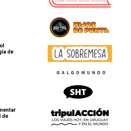
ol
gía de
umentar
d de