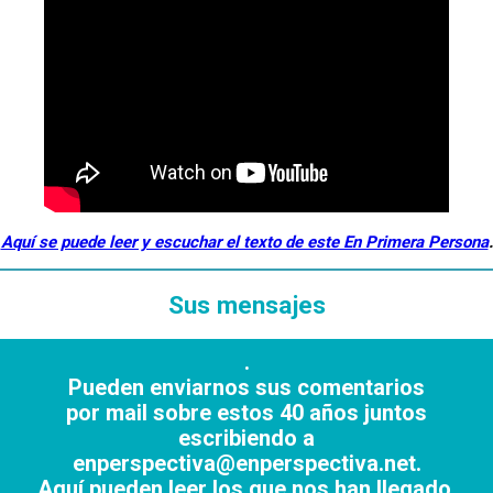
Aquí se puede leer y escuchar el texto de este En Primera Persona
.
Sus mensajes
.
Pueden enviarnos sus comentarios
por mail sobre estos 40 años juntos
escribiendo a
enperspectiva@enperspectiva.net
.
Aquí pueden leer los que nos han llegado.