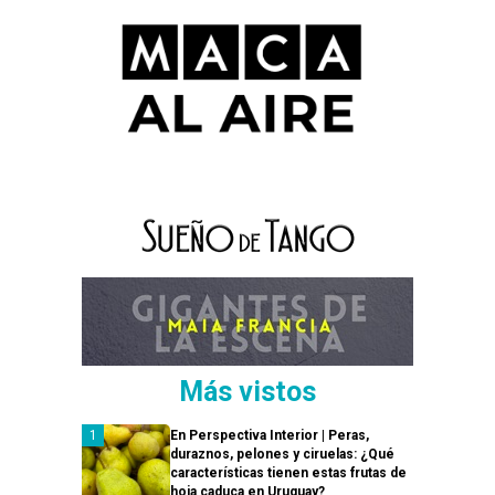
Más vistos
En Perspectiva Interior | Peras,
duraznos, pelones y ciruelas: ¿Qué
características tienen estas frutas de
hoja caduca en Uruguay?